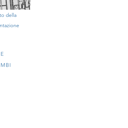
to della
entazione
LE
AMBI