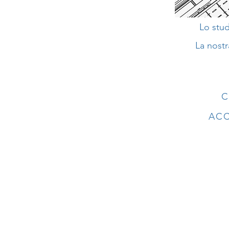
Lo stud
La nostr
C
ACC