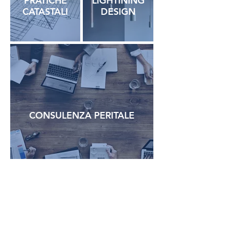
PRATICHE
LIGHTINING
CATASTALI
DESIGN
CONSULENZA PERITALE
EFFICIENZA
STRUTTURE